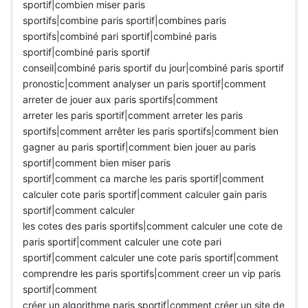
sportif|combien miser paris
sportifs|combine paris sportif|combines paris
sportifs|combiné pari sportif|combiné paris
sportif|combiné paris sportif
conseil|combiné paris sportif du jour|combiné paris sportif
pronostic|comment analyser un paris sportif|comment
arreter de jouer aux paris sportifs|comment
arreter les paris sportif|comment arreter les paris
sportifs|comment arrêter les paris sportifs|comment bien
gagner au paris sportif|comment bien jouer au paris
sportif|comment bien miser paris
sportif|comment ca marche les paris sportif|comment
calculer cote paris sportif|comment calculer gain paris
sportif|comment calculer
les cotes des paris sportifs|comment calculer une cote de
paris sportif|comment calculer une cote pari
sportif|comment calculer une cote paris sportif|comment
comprendre les paris sportifs|comment creer un vip paris
sportif|comment
créer un algorithme paris sportif|comment créer un site de