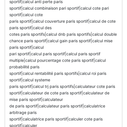
sportif|calcul anti perte paris
sportif|calcul combinaison pari sportif|calcul cote pari
sportif|calcul cote
paris sportif|calcul couverture paris sportif|calcul de cote
paris sportif|calcul des
cotes paris sportifs|calcul dnb paris sportifs|calcul double
chance paris sportif|calcul gain paris sportif|calcul mise
paris sportif|calcul
pari sportif|calcul paris sportif|calcul paris sportif
multiple|calcul pourcentage cote paris sportif|calcul
probabilité paris
sportif|calcul rentabilité paris sportifs|calcul roi paris
sportif|calcul systeme
paris sportif|calcul trj paris sportifs|calculateur cote paris
sportif|calculateur de cote paris sportif|calculateur de
mise paris sportif|calculateur
de paris sportif|calculateur paris sportif|calculatrice
arbitrage paris
sportif|calculatrice paris sportif|calculer cote paris
sportif|calculer